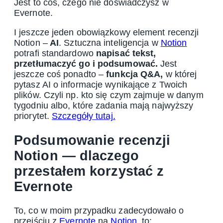
Jest to coś, czego nie doświadczysz w
Evernote.
I jeszcze jeden obowiązkowy element recenzji
Notion –
AI
. Sztuczna inteligencja w
Notion
potrafi standardowo
napisać tekst,
przetłumaczyć go i podsumować.
Jest
jeszcze coś ponadto –
funkcja Q&A,
w której
pytasz AI o informacje wynikające z Twoich
plików. Czyli np. kto się czym zajmuje w danym
tygodniu albo, które zadania mają najwyższy
priorytet.
Szczegóły tutaj.
Podsumowanie recenzji
Notion — dlaczego
przestałem korzystać z
Evernote
To, co w moim przypadku zadecydowało o
przejściu z
Evernote
na
Notion
, to: