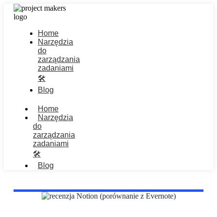
Home
Narzędzia
do
zarządzania
zadaniami
🛠️
Blog
Home
Narzędzia
do
zarządzania
zadaniami
🛠️
Blog