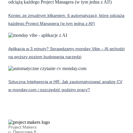
Koniec ze żmudnym klikaniem: 6 automatyzacji, które odciążą
każdego Project Managera (w tym jedna z AI!)
Aplikacja w 3 minuty? Sprawdzamy monday Vibe – AI wchodzi
na wyższy poziom budowania narzędzi
Sztuczna Inteligencja w HR: Jak zautomatyzować analizę CV
w monday.com i oszczędzić godziny pracy?
Project Makers
u. Dworcowa 8