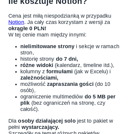
Ile kosztuje Notion?
Cena jest miłą niespodzianką w przypadku
Notion
. Ja cały czas korzystam z wersji za
okrągłe 0 PLN!
W tej cenie mam między innymi:
nielimitowane strony
i sekcje w ramach
stron,
historię strony
do 7 dni,
różne widoki
(kalendarz, timeline itd.),
kolumny z
formułami
(jak w Excelu) i
zależnościami,
możliwość
zapraszania gości
(do 10
osób),
ograniczenie multimediów
do 5 MB per
plik
(bez ograniczeń na stronę, czy
całość).
Dla
osoby działającej solo
jest to pakiet w
pełni
wystarczający.
Szczegóły na temat różnych pakietów