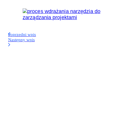
Poprzedni wpis
Następny wpis
Narzędzia
Koniec ze żmudnym klikaniem: 6
automatyzacji, które odciążą
każdego Project Managera (w tym
jedna z AI!)
Narzędzia
Aplikacja w 3 minuty? Sprawdzamy
monday Vibe – AI wchodzi na
wyższy poziom budowania narzędzi