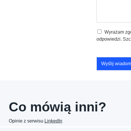
W
Wyrażam zgo
y
odpowiedzi. Szc
r
a
ż
a
Wyślij wiado
m
z
g
o
d
ę
n
Co mówią inni?
a
p
r
Opinie z serwisu
LinkedIn
z
e