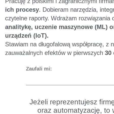
Pracuję z polskimi i zagranicznymi firma
ich procesy
. Dobieram narzędzia, integ
czytelne raporty. Wdrażam rozwiązania
analitykę, uczenie maszynowe (ML) o
urządzeń (IoT).
Stawiam na długofalową współpracę, z n
zauważalnych efektów w pierwszych
30 
Zaufali mi:
Jeżeli reprezentujesz firm
oraz automatyzację, to