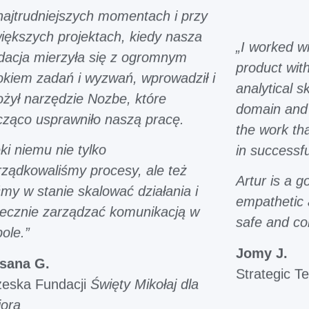
ajtrudniejszych momentach i przy
iększych projektach, kiedy nasza
„I worked w
dacja mierzyła się z ogromnym
product with
okiem zadań i wyzwań, wprowadził i
analytical s
żył narzędzie Nozbe, które
domain and 
cząco usprawniło naszą pracę.
the work th
ki niemu nie tylko
in successf
ządkowaliśmy procesy, ale też
Artur is a 
śmy w stanie skalować działania i
empathetic 
tecznie zarządzać komunikacją w
safe and co
ole.”
Jomy J.
sana G.
Strategic T
zeska Fundacji
Święty Mikołaj dla
iora