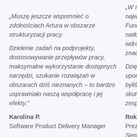
„W n
t
w
„Muszę jeszcze wspomnieć o
najw
a
zdolnościach Artura w obszarze
Fun
r
z
strukturyzacji pracy.
natł
a
wdro
n
Dzielenie zadań na podprojekty,
i
zna
e
dostosowywanie przepływów pracy,
m
maksymalne wykorzystanie dostępnych
Dzię
o
i
narzędzi, szukanie rozwiązań w
upor
c
obszarach dziś nieznanych – to bardzo
byli
h
d
usprawniało naszą współpracę i jej
sku
a
efekty.”
zesp
n
y
Karolina P.
Rok
c
h
Software Product Delivery Manager
Pre
o
Sen
s