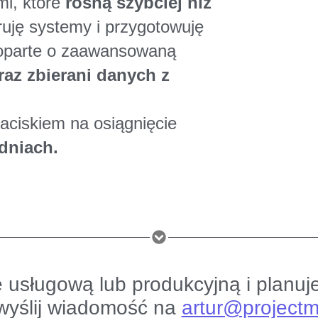
mi, które
rosną szybciej niż
ruję systemy i przygotowuję
 oparte o zaawansowaną
raz zbierani danych z
aciskiem na osiągnięcie
dniach.
ę usługową lub produkcyjną i planuj
 wyślij wiadomość na
artur@projectm