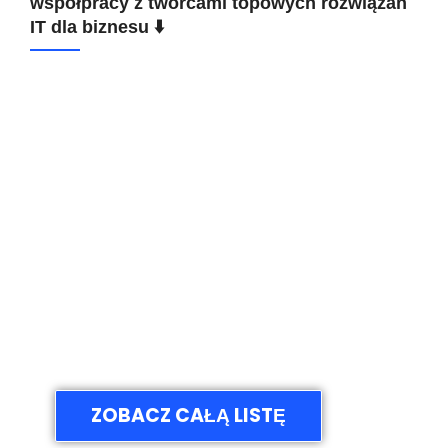
współpracy z twórcami topowych rozwiązań
IT dla biznesu ⬇️
ZOBACZ CAŁĄ LISTĘ