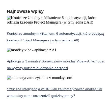
Najnowsze wpisy
Koniec ze żmudnym klikaniem: 6 automatyzacji, które odciążą
każdego Project Managera (w tym jedna z AI!)
Aplikacja w 3 minuty? Sprawdzamy monday Vibe – AI wchodzi
na wyższy poziom budowania narzędzi
Sztuczna Inteligencja w HR: Jak zautomatyzować analizę CV
w monday.com i oszczędzić godziny pracy?