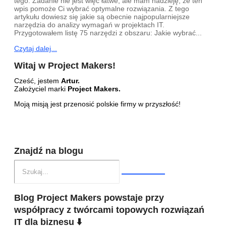
tego: Zadanie nie jest więc łatwe, ale mam nadzieję, że ten
wpis pomoże Ci wybrać optymalne rozwiązania. Z tego
artykułu dowiesz się jakie są obecnie najpopularniejsze
narzędzia do analizy wymagań w projektach IT.
Przygotowałem listę 75 narzędzi z obszaru: Jakie wybrać...
Czytaj dalej...
Witaj w Project Makers!
Cześć, jestem
Artur.
Założyciel marki
Project Makers.
Moją misją jest przenosić polskie firmy w przyszłość!
Znajdź na blogu
Blog Project Makers powstaje przy
współpracy z twórcami topowych rozwiązań
IT dla biznesu ⬇️