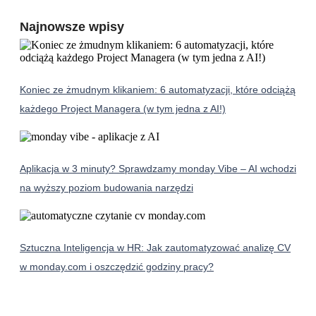
Najnowsze wpisy
Koniec ze żmudnym klikaniem: 6 automatyzacji, które odciążą
każdego Project Managera (w tym jedna z AI!)
Aplikacja w 3 minuty? Sprawdzamy monday Vibe – AI wchodzi
na wyższy poziom budowania narzędzi
Sztuczna Inteligencja w HR: Jak zautomatyzować analizę CV
w monday.com i oszczędzić godziny pracy?