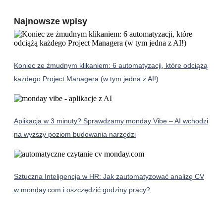
Najnowsze wpisy
Koniec ze żmudnym klikaniem: 6 automatyzacji, które odciążą
każdego Project Managera (w tym jedna z AI!)
Aplikacja w 3 minuty? Sprawdzamy monday Vibe – AI wchodzi
na wyższy poziom budowania narzędzi
Sztuczna Inteligencja w HR: Jak zautomatyzować analizę CV
w monday.com i oszczędzić godziny pracy?