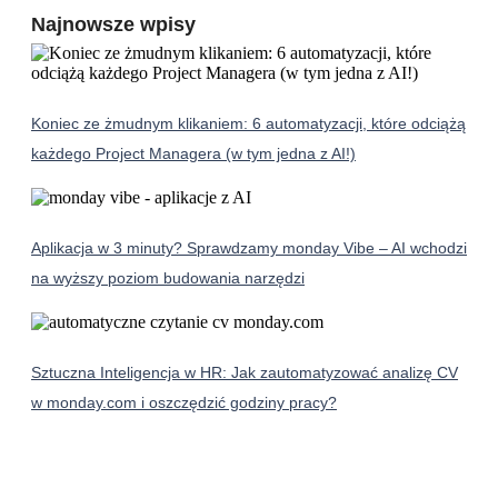
Najnowsze wpisy
Koniec ze żmudnym klikaniem: 6 automatyzacji, które odciążą
każdego Project Managera (w tym jedna z AI!)
Aplikacja w 3 minuty? Sprawdzamy monday Vibe – AI wchodzi
na wyższy poziom budowania narzędzi
Sztuczna Inteligencja w HR: Jak zautomatyzować analizę CV
w monday.com i oszczędzić godziny pracy?