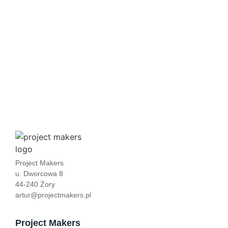
Aplikacja w 3 minuty? Sprawdzamy monday Vibe – AI
wchodzi na wyższy poziom budowania narzędzi
Sztuczna Inteligencja w HR: Jak zautomatyzować analizę CV
w monday.com i oszczędzić godziny pracy?
Project Makers
u. Dworcowa 8
44-240 Żory
artur@projectmakers.pl
Project Makers