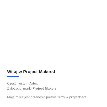
Harmonogram projektu w Excelu (przykład)
13 października 2022
Narzędzia
To raczej ostateczność niż rekomendowane narzędzie do
zarządzania projektami. Harmonogram projektu w Excelu
może być jednak całkiem funkcjonalny i przyjazny
użytkownikowi. W tym artykule pokażę Ci co jest potrzebne,
żeby arkusz kalkulacyjny automatycznie generował
harmonogramy prawie jak na wykresie Gantta (prawie jednak
robi różnicę). Standardowe pola w harmonogramie
Zaczynamy od...
Czytaj dalej...
Witaj w Project Makers!
Cześć, jestem
Artur.
Założyciel marki
Project Makers.
Moją misją jest przenosić polskie firmy w przyszłość!