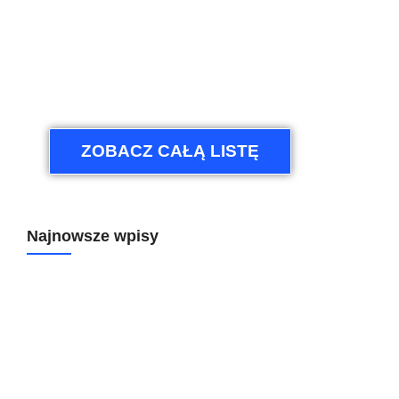
ZOBACZ CAŁĄ LISTĘ
Najnowsze wpisy
Koniec ze żmudnym klikaniem: 6 automatyzacji, które
odciążą każdego Project Managera (w tym jedna z AI!)