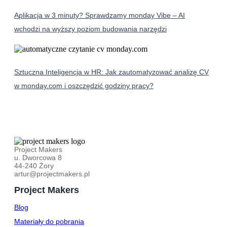
Aplikacja w 3 minuty? Sprawdzamy monday Vibe – AI
wchodzi na wyższy poziom budowania narzędzi
Sztuczna Inteligencja w HR: Jak zautomatyzować analizę CV
w monday.com i oszczędzić godziny pracy?
Project Makers
u. Dworcowa 8
44-240 Żory
artur@projectmakers.pl
Project Makers
Blog
Materiały do pobrania