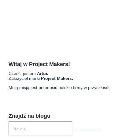
Asana Foundations, który podniesie
wartość Twojego CV
Narzędzia
Masz dość maili? Zmniejsz ich
liczbę o połowę w 2 prostych
krokach (i odzyskaj kontrolę)
Witaj w Project Makers!
Cześć, jestem
Artur.
Założyciel marki
Project Makers.
Moją misją jest przenosić polskie firmy w przyszłość!
Znajdź na blogu