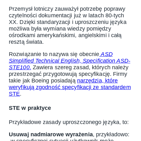
Przemysł lotniczy zauważył potrzebę poprawy
czytelności dokumentacji już w latach 80-tych
XX. Dzięki standaryzacji i uproszczeniu języka
możliwa była wymiana wiedzy pomiędzy
ośrodkami amerykańskimi, angielskimi i całą
resztą świata.
Rozwiązanie to nazywa się obecnie
ASD
Simplified Technical English, Specification ASD-
STE100
.
Zawiera szereg zasad, których należy
przestrzegać przygotowują specyfikację. Firmy
takie jak Boeing posiadają
narzędzia, które
weryfikują zgodność specyfikacji ze standardem
STE
.
STE w praktyce
Przykładowe zasady uproszczonego języka, to:
Usuwaj nadmiarowe wyrażenia
, przykładowo:
„
w specyficznej sytuacji
użytkownik może