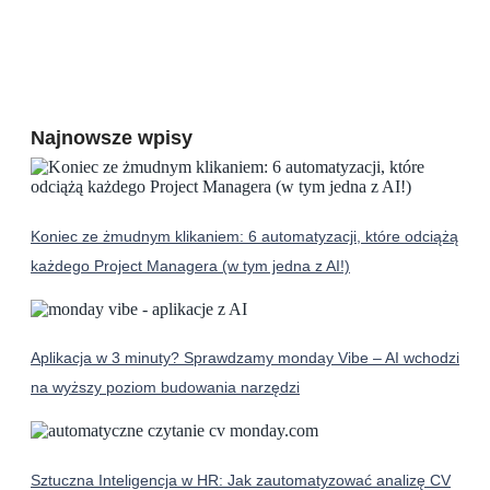
Najnowsze wpisy
Koniec ze żmudnym klikaniem: 6 automatyzacji, które odciążą
każdego Project Managera (w tym jedna z AI!)
Aplikacja w 3 minuty? Sprawdzamy monday Vibe – AI wchodzi
na wyższy poziom budowania narzędzi
Sztuczna Inteligencja w HR: Jak zautomatyzować analizę CV