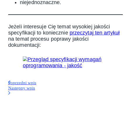
niejednoznaczne.
Jeżeli interesuje Cię temat wysokiej jakości
specyfikacji to koniecznie
przeczytaj ten artykuł
na temat procesu poprawy jakości
dokumentacji:
Poprzedni wpis
Następny wpis
Narzędzia
Koniec ze żmudnym klikaniem: 6
automatyzacji, które odciążą
każdego Project Managera (w tym