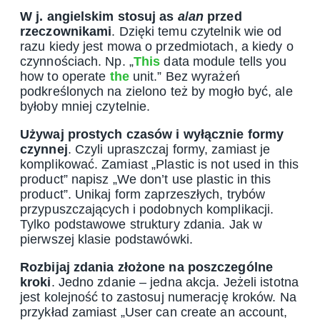
W j. angielskim stosuj as
a
/
an
przed
rzeczownikami
. Dzięki temu czytelnik wie od
razu kiedy jest mowa o przedmiotach, a kiedy o
czynnościach. Np. „
This
data module tells you
how to operate
the
unit.” Bez wyrażeń
podkreślonych na zielono też by mogło być, ale
byłoby mniej czytelnie.
Używaj prostych czasów i wyłącznie formy
czynnej
. Czyli upraszczaj formy, zamiast je
komplikować. Zamiast „Plastic is not used in this
product” napisz „We don’t use plastic in this
product”. Unikaj form zaprzeszłych, trybów
przypuszczających i podobnych komplikacji.
Tylko podstawowe struktury zdania. Jak w
pierwszej klasie podstawówki.
Rozbijaj zdania złożone na poszczególne
kroki
. Jedno zdanie – jedna akcja. Jeżeli istotna
jest kolejność to zastosuj numerację kroków. Na
przykład zamiast „User can create an account,