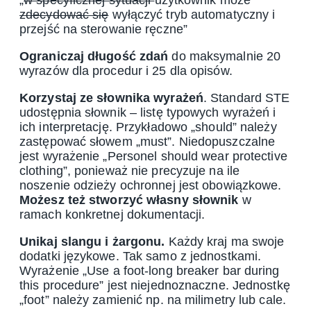
zdecydować się
wyłączyć tryb automatyczny i
przejść na sterowanie ręczne”
Ograniczaj długość zdań
do maksymalnie 20
wyrazów dla procedur i 25 dla opisów.
Korzystaj ze słownika wyrażeń
. Standard STE
udostępnia słownik – listę typowych wyrażeń i
ich interpretację. Przykładowo „should” należy
zastępować słowem „must”. Niedopuszczalne
jest wyrażenie „Personel should wear protective
clothing”, ponieważ nie precyzuje na ile
noszenie odzieży ochronnej jest obowiązkowe.
Możesz też stworzyć własny słownik
w
ramach konkretnej dokumentacji.
Unikaj slangu i żargonu.
Każdy kraj ma swoje
dodatki językowe. Tak samo z jednostkami.
Wyrażenie „Use a foot-long breaker bar during
this procedure” jest niejednoznaczne. Jednostkę
„foot” należy zamienić np. na milimetry lub cale.