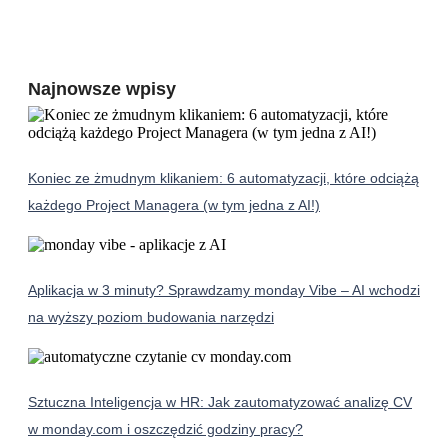
Najnowsze wpisy
Koniec ze żmudnym klikaniem: 6 automatyzacji, które odciążą
każdego Project Managera (w tym jedna z AI!)
Aplikacja w 3 minuty? Sprawdzamy monday Vibe – AI wchodzi
na wyższy poziom budowania narzędzi
Sztuczna Inteligencja w HR: Jak zautomatyzować analizę CV
w monday.com i oszczędzić godziny pracy?