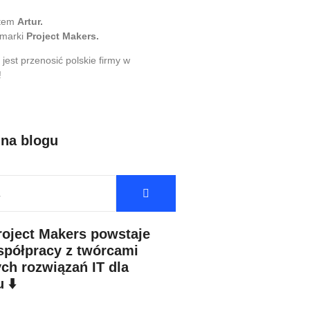
stem
Artur.
 marki
Project Makers.
 jest przenosić polskie firmy w
!
 na blogu
roject Makers powstaje
spółpracy z twórcami
ch rozwiązań IT dla
 ⬇️