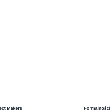
Koniec ze 
które odci
jedna z AI!
Aplikacja
AI wchodz
Sztuczna I
analizę C
pracy?
ect Makers
Formalnośc