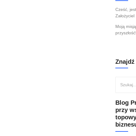
d Jeffa Pattona – recenzja
Cześć, je
Założyciel
Moją misją
przyszłość
iznes oraz…ta jedna wielka niewiadoma, jak to wszystko
 mieć ten słynny “overnight success”, ale byłoby prościej
 nam chodzi.
Znajdź
Blog P
przy w
topowy
biznesu