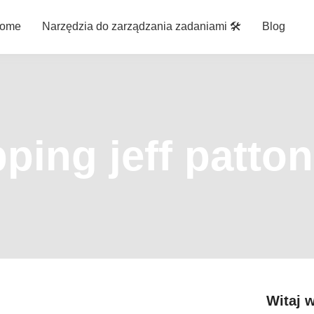
ome
Narzędzia do zarządzania zadaniami 🛠️
Blog
ping jeff patton
Witaj 