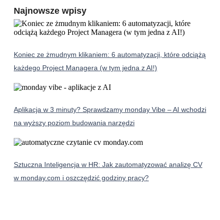
Najnowsze wpisy
Koniec ze żmudnym klikaniem: 6 automatyzacji, które odciążą
każdego Project Managera (w tym jedna z AI!)
Aplikacja w 3 minuty? Sprawdzamy monday Vibe – AI wchodzi
na wyższy poziom budowania narzędzi
Sztuczna Inteligencja w HR: Jak zautomatyzować analizę CV
w monday.com i oszczędzić godziny pracy?