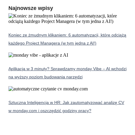
Najnowsze wpisy
Koniec ze żmudnym klikaniem: 6 automatyzacji, które odciążą
każdego Project Managera (w tym jedna z AI!)
Aplikacja w 3 minuty? Sprawdzamy monday Vibe – AI wchodzi
na wyższy poziom budowania narzędzi
Sztuczna Inteligencja w HR: Jak zautomatyzować analizę CV
w monday.com i oszczędzić godziny pracy?