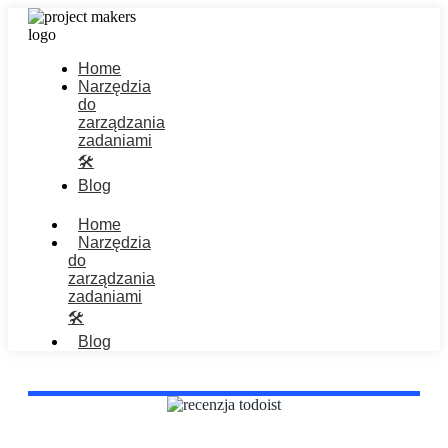
Home
Narzędzia
do
zarządzania
zadaniami
🛠️
Blog
Home
Narzędzia
do
zarządzania
zadaniami
🛠️
Blog