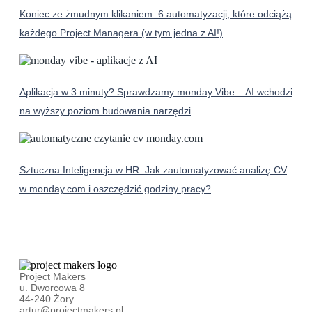
Koniec ze żmudnym klikaniem: 6 automatyzacji, które odciążą
każdego Project Managera (w tym jedna z AI!)
Aplikacja w 3 minuty? Sprawdzamy monday Vibe – AI wchodzi
na wyższy poziom budowania narzędzi
Sztuczna Inteligencja w HR: Jak zautomatyzować analizę CV
w monday.com i oszczędzić godziny pracy?
Project Makers
u. Dworcowa 8
44-240 Żory
artur@projectmakers.pl