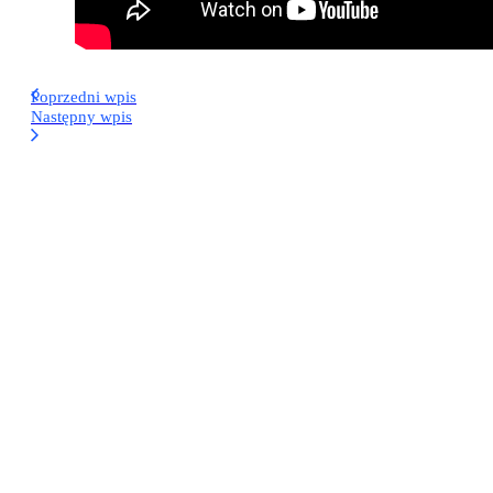
Poprzedni wpis
Następny wpis
Narzędzia
Koniec ze żmudnym klikaniem: 6
automatyzacji, które odciążą
każdego Project Managera (w tym
jedna z AI!)
Narzędzia
Aplikacja w 3 minuty? Sprawdzamy
monday Vibe – AI wchodzi na
wyższy poziom budowania narzędzi
Narzędzia