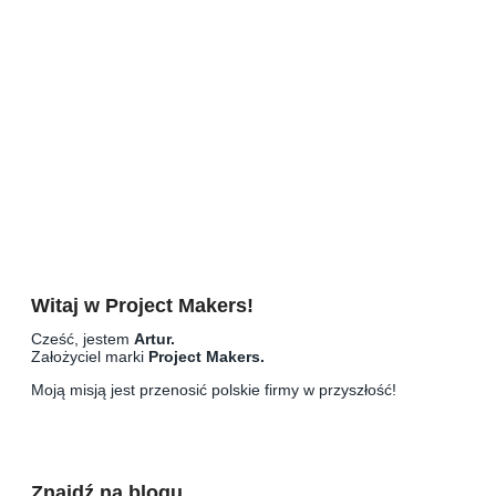
Nauka obsługi Asany za darmo w 2
godziny? Jak zdobyć certyfikat
Asana Foundations, który podniesie
wartość Twojego CV
Narzędzia
Masz dość maili? Zmniejsz ich
liczbę o połowę w 2 prostych
krokach (i odzyskaj kontrolę)
Witaj w Project Makers!
Cześć, jestem
Artur.
Założyciel marki
Project Makers.
Moją misją jest przenosić polskie firmy w przyszłość!
Znajdź na blogu