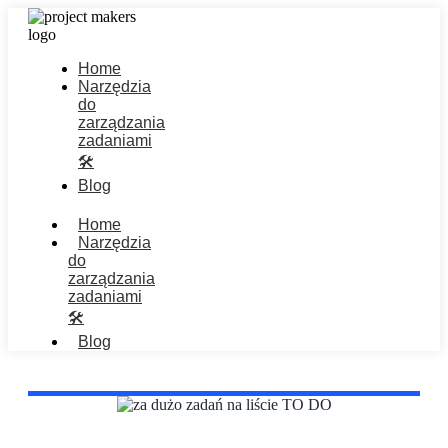
Home
Narzędzia
do
zarządzania
zadaniami
🛠️
Blog
Home
Narzędzia
do
zarządzania
zadaniami
🛠️
Blog