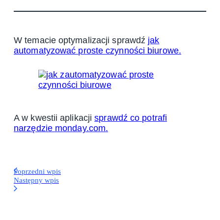
W temacie optymalizacji sprawdź
jak
automatyzować proste czynności biurowe.
A w kwestii aplikacji
sprawdź co potrafi
narzędzie monday.com.
Poprzedni wpis
Następny wpis
Narzędzia
Koniec ze żmudnym klikaniem: 6