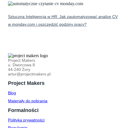
Sztuczna Inteligencja w HR: Jak zautomatyzować analizę CV
w monday.com i oszczędzić godziny pracy?
Project Makers
u. Dworcowa 8
44-240 Żory
artur@projectmakers.pl
Project Makers
Blog
Materiały do pobrania
Formalności
Polityka prywatności
Regulamin