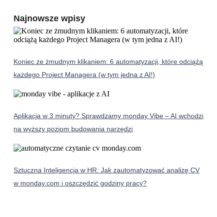
Najnowsze wpisy
Koniec ze żmudnym klikaniem: 6 automatyzacji, które odciążą
każdego Project Managera (w tym jedna z AI!)
Aplikacja w 3 minuty? Sprawdzamy monday Vibe – AI wchodzi
na wyższy poziom budowania narzędzi
Sztuczna Inteligencja w HR: Jak zautomatyzować analizę CV
w monday.com i oszczędzić godziny pracy?