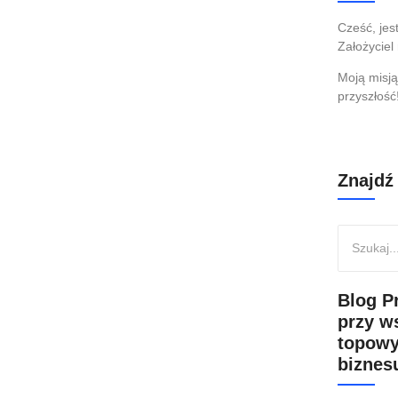
ch kilka zmian pomoże
Cześć, je
Założyciel
Moją misją
przyszłość
ienia, niż jesteś w stanie zrobić? Dowiedz się jak
Znajdź
Blog P
przy w
topowy
biznesu