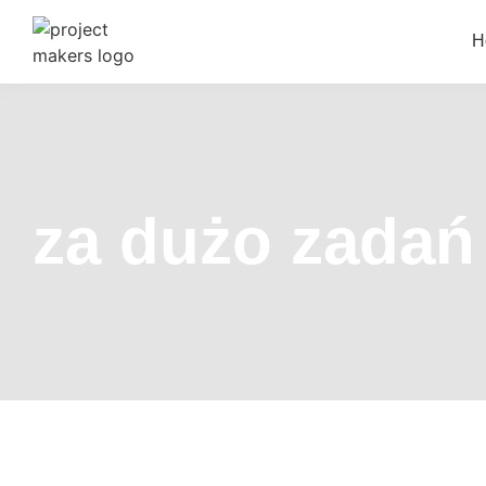
H
za dużo zadań 