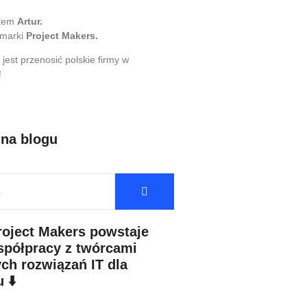
stem
Artur.
 marki
Project Makers.
 jest przenosić polskie firmy w
!
 na blogu
roject Makers powstaje
spółpracy z twórcami
ch rozwiązań IT dla
 ⬇️