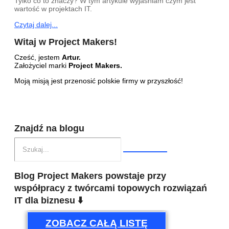
Tylko co to znaczy? W tym artykule wyjaśniam czym jest
wartość w projektach IT.
Czytaj dalej...
Witaj w Project Makers!
Cześć, jestem
Artur.
Założyciel marki
Project Makers.
Moją misją jest przenosić polskie firmy w przyszłość!
Znajdź na blogu
Blog Project Makers powstaje przy
współpracy z twórcami topowych rozwiązań
IT dla biznesu ⬇️
ZOBACZ CAŁĄ LISTĘ