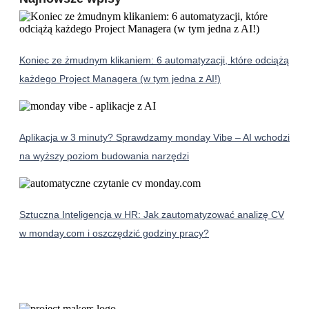
Koniec ze żmudnym klikaniem: 6 automatyzacji, które odciążą
każdego Project Managera (w tym jedna z AI!)
Aplikacja w 3 minuty? Sprawdzamy monday Vibe – AI wchodzi
na wyższy poziom budowania narzędzi
Sztuczna Inteligencja w HR: Jak zautomatyzować analizę CV
w monday.com i oszczędzić godziny pracy?