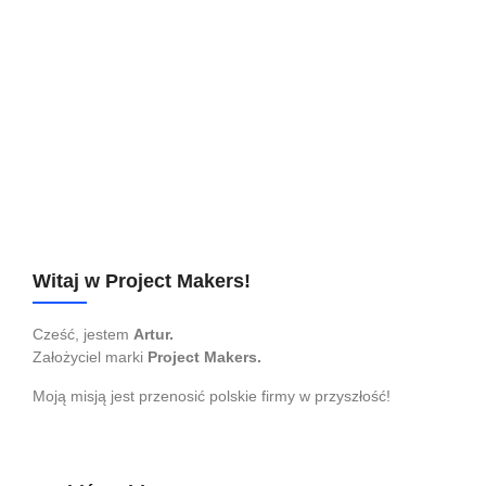
zalety tego narzędzia
31 sierpnia 2025
Narzędzia
Czy zdarza Ci się czuć przytłoczonym codzienną listą rzeczy
do zrobienia? Gdzieś między natłokiem maili, spotkań i
pilnych zadań gubisz te, które są naprawdę ważne? Jeśli
zarządzanie zadaniami jest dla Ciebie wyzwaniem, a kartki i
notatniki przestają wystarczać, to prawdopodobnie szukasz
rozwiązania, które uporządkuje Twój chaos. Może właśnie
Todoist jest...
Czytaj dalej...
Witaj w Project Makers!
Cześć, jestem
Artur.
Założyciel marki
Project Makers.
Moją misją jest przenosić polskie firmy w przyszłość!