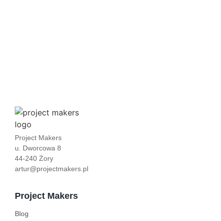
Sztuczna Inteligencja w HR: Jak zautomatyzować analizę CV
w monday.com i oszczędzić godziny pracy?
Project Makers
u. Dworcowa 8
44-240 Żory
artur@projectmakers.pl
Project Makers
Blog