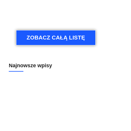
ZOBACZ CAŁĄ LISTĘ
Najnowsze wpisy
Koniec ze żmudnym klikaniem: 6 automatyzacji, które
odciążą każdego Project Managera (w tym jedna z AI!)
Aplikacja w 3 minuty? Sprawdzamy monday Vibe – AI
wchodzi na wyższy poziom budowania narzędzi