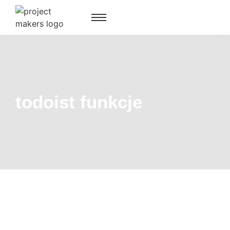
todoist funkcje
Sprawdzamy Todoist: Recenzja, wady i