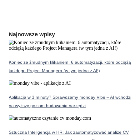
Najnowsze wpisy
Koniec ze żmudnym klikaniem: 6 automatyzacji, które odciążą
każdego Project Managera (w tym jedna z AI!)
Aplikacja w 3 minuty? Sprawdzamy monday Vibe – AI wchodzi
na wyższy poziom budowania narzędzi
Sztuczna Inteligencja w HR: Jak zautomatyzować analizę CV