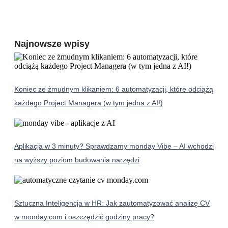
Najnowsze wpisy
Koniec ze żmudnym klikaniem: 6 automatyzacji, które odciążą
każdego Project Managera (w tym jedna z AI!)
Aplikacja w 3 minuty? Sprawdzamy monday Vibe – AI wchodzi
na wyższy poziom budowania narzędzi
Sztuczna Inteligencja w HR: Jak zautomatyzować analizę CV
w monday.com i oszczędzić godziny pracy?