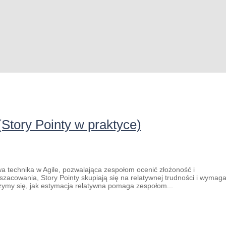
Story Pointy w praktyce)
wa technika w Agile, pozwalająca zespołom ocenić złożoność i
zacowania, Story Pointy skupiają się na relatywnej trudności i wyma
jrzymy się, jak estymacja relatywna pomaga zespołom...