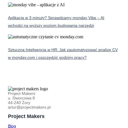
Aplikacja w 3 minuty? Sprawdzamy monday Vibe – AI
wchodzi na wyższy poziom budowania narzędzi
Sztuczna Inteligencja w HR: Jak zautomatyzować analizę CV
w monday.com i oszczędzić godziny pracy?
Project Makers
u. Dworcowa 8
44-240 Żory
artur@projectmakers.pl
Project Makers
Blog