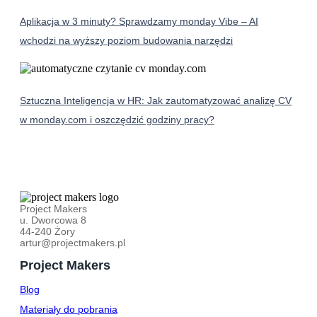
Aplikacja w 3 minuty? Sprawdzamy monday Vibe – AI
wchodzi na wyższy poziom budowania narzędzi
Sztuczna Inteligencja w HR: Jak zautomatyzować analizę CV
w monday.com i oszczędzić godziny pracy?
Project Makers
u. Dworcowa 8
44-240 Żory
artur@projectmakers.pl
Project Makers
Blog
Materiały do pobrania