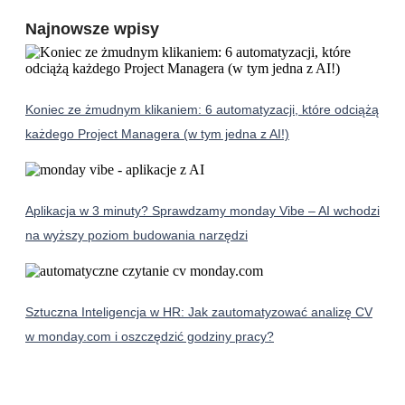
Najnowsze wpisy
Koniec ze żmudnym klikaniem: 6 automatyzacji, które odciążą
każdego Project Managera (w tym jedna z AI!)
Aplikacja w 3 minuty? Sprawdzamy monday Vibe – AI wchodzi
na wyższy poziom budowania narzędzi
Sztuczna Inteligencja w HR: Jak zautomatyzować analizę CV
w monday.com i oszczędzić godziny pracy?