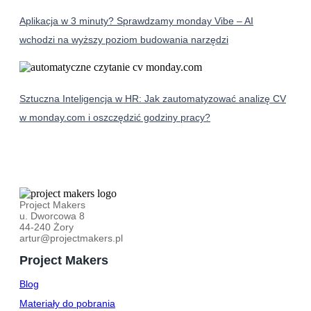
Aplikacja w 3 minuty? Sprawdzamy monday Vibe – AI
wchodzi na wyższy poziom budowania narzędzi
Sztuczna Inteligencja w HR: Jak zautomatyzować analizę CV
w monday.com i oszczędzić godziny pracy?
Project Makers
u. Dworcowa 8
44-240 Żory
artur@projectmakers.pl
Project Makers
Blog
Materiały do pobrania