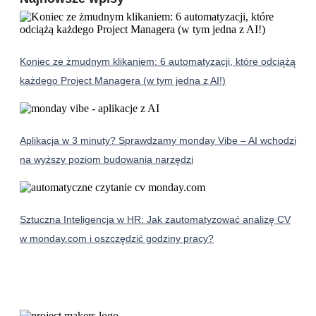
Koniec ze żmudnym klikaniem: 6 automatyzacji, które odciążą
każdego Project Managera (w tym jedna z AI!)
Aplikacja w 3 minuty? Sprawdzamy monday Vibe – AI wchodzi
na wyższy poziom budowania narzędzi
Sztuczna Inteligencja w HR: Jak zautomatyzować analizę CV
w monday.com i oszczędzić godziny pracy?