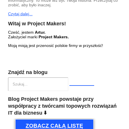
informatyczny. To może też być Twoja historia. Przeczytaj co
zrobić, aby było inaczej.
Czytaj dalej...
Witaj w Project Makers!
Cześć, jestem
Artur.
Założyciel marki
Project Makers.
Moją misją jest przenosić polskie firmy w przyszłość!
Znajdź na blogu
Blog Project Makers powstaje przy
współpracy z twórcami topowych rozwiązań
IT dla biznesu ⬇️
ZOBACZ CAŁĄ LISTĘ