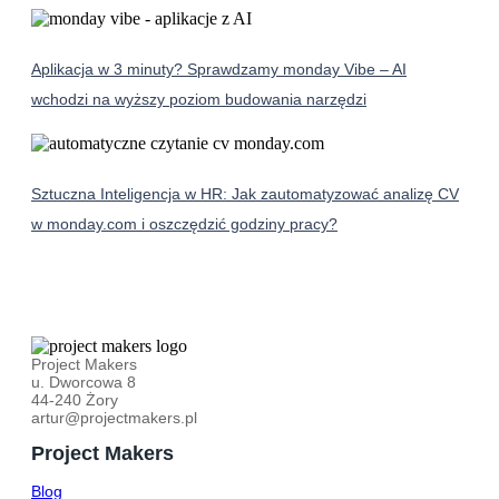
Aplikacja w 3 minuty? Sprawdzamy monday Vibe – AI
wchodzi na wyższy poziom budowania narzędzi
Sztuczna Inteligencja w HR: Jak zautomatyzować analizę CV
w monday.com i oszczędzić godziny pracy?
Project Makers
u. Dworcowa 8
44-240 Żory
artur@projectmakers.pl
Project Makers
Blog