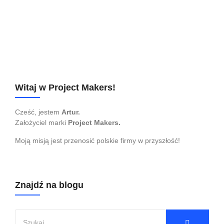
czego chce – technika Impact Estimation
3 września 2024
Planowanie
,
Praca z celami
Jak zwykle wszystko jest pilne. Trzeba więc ustalić priorytety
zadań. Sprawdź technikę, która oblicza priorytety za pomocą
konkretnych liczb.
Czytaj dalej...
Witaj w Project Makers!
Cześć, jestem
Artur.
Założyciel marki
Project Makers.
Moją misją jest przenosić polskie firmy w przyszłość!
Znajdź na blogu