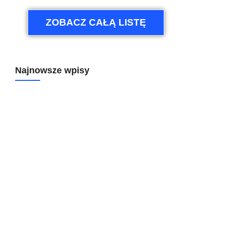
ZOBACZ CAŁĄ LISTĘ
Najnowsze wpisy
Koniec ze żmudnym klikaniem: 6 automatyzacji, które
odciążą każdego Project Managera (w tym jedna z AI!)
Aplikacja w 3 minuty? Sprawdzamy monday Vibe – AI
wchodzi na wyższy poziom budowania narzędzi
Sztuczna Inteligencja w HR: Jak zautomatyzować analizę CV
w monday.com i oszczędzić godziny pracy?