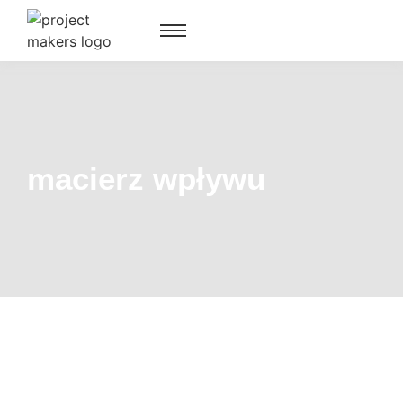
macierz wpływu
Jak ustalić priorytety zadań, gdy ktoś nie wie,