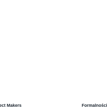
Koniec ze 
które odci
jedna z AI!
Aplikacja
AI wchodz
Sztuczna I
analizę C
pracy?
ect Makers
Formalnośc