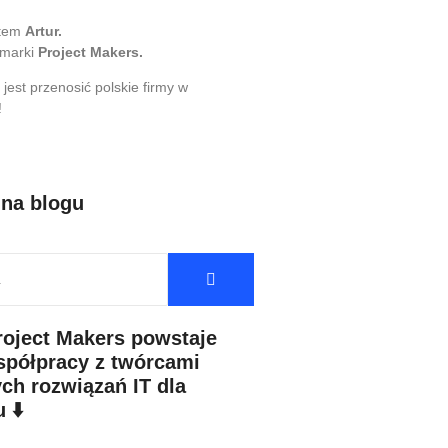
stem
Artur.
 marki
Project Makers.
 jest przenosić polskie firmy w
!
 na blogu
roject Makers powstaje
spółpracy z twórcami
ch rozwiązań IT dla
 ⬇️