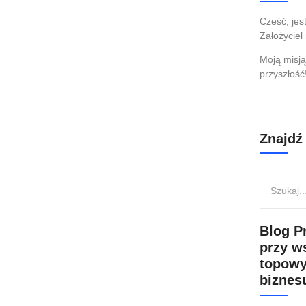
ości, czyli o tym jak pisać
Cześć, je
Założyciel
Moją misją
przyszłość
żbowe, aby odbiorcy chętnie i szybko odpowiadali.
Znajdź
Blog P
przy w
topowy
biznesu