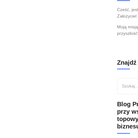
 nie utopić projektu
Cześć, je
Założyciel
o artykułu dowiesz się co jest potrzebne. Krok po kroku.
Moją misją
przyszłość
Znajdź
Blog P
przy w
topowy
biznesu