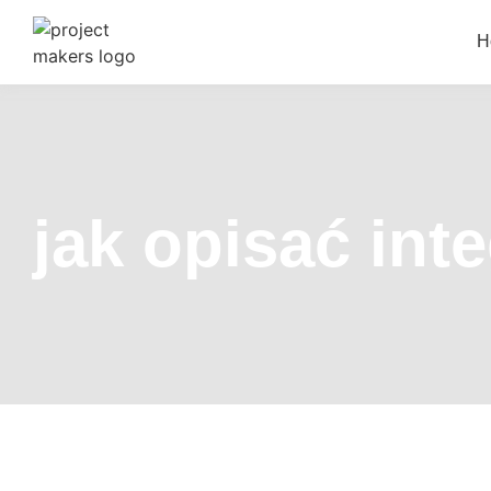
H
jak opisać int