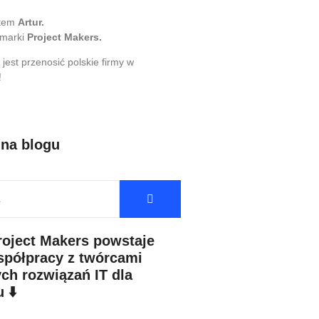
stem
Artur.
 marki
Project Makers.
 jest przenosić polskie firmy w
!
 na blogu
roject Makers powstaje
spółpracy z twórcami
ch rozwiązań IT dla
 ⬇️