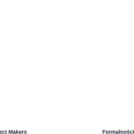
Koniec ze 
które odci
jedna z AI!
Aplikacja
AI wchodz
Sztuczna I
analizę C
pracy?
ect Makers
Formalnośc