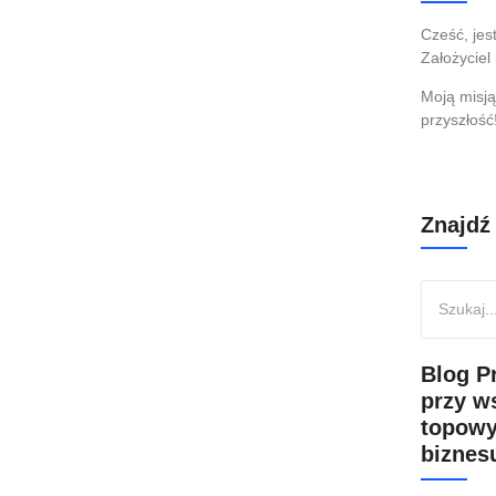
wdrażania projektów IT w 2021
Cześć, je
Założyciel
Moją misją
przyszłość
rojektów IT? Zanim odpowiesz sobie samemu na to
 właściciele firm i członkowie zarządów, trenerzy, oraz
Znajdź
Blog P
przy w
topowy
biznesu