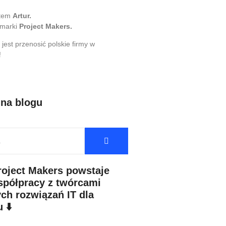
stem
Artur.
 marki
Project Makers.
 jest przenosić polskie firmy w
!
 na blogu
roject Makers powstaje
spółpracy z twórcami
ch rozwiązań IT dla
 ⬇️