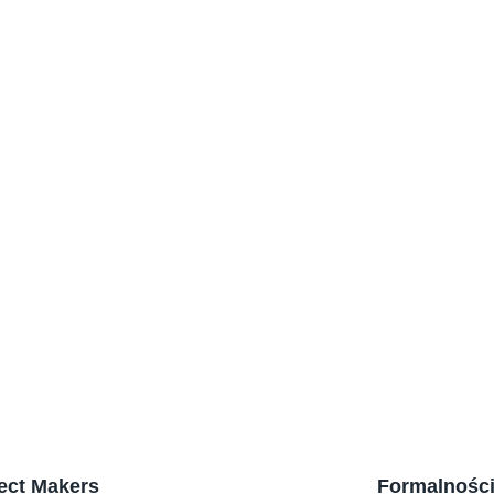
Koniec ze 
które odci
jedna z AI!
Aplikacja
AI wchodz
Sztuczna I
analizę C
pracy?
ect Makers
Formalnośc