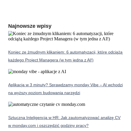
Najnowsze wpisy
Koniec ze żmudnym klikaniem: 6 automatyzacji, które odciążą
każdego Project Managera (w tym jedna z AI!)
Aplikacja w 3 minuty? Sprawdzamy monday Vibe – AI wchodzi
na wyższy poziom budowania narzędzi
Sztuczna Inteligencja w HR: Jak zautomatyzować analizę CV
w monday.com i oszczędzić godziny pracy?