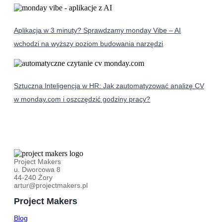
Aplikacja w 3 minuty? Sprawdzamy monday Vibe – AI
wchodzi na wyższy poziom budowania narzędzi
Sztuczna Inteligencja w HR: Jak zautomatyzować analizę CV
w monday.com i oszczędzić godziny pracy?
Project Makers
u. Dworcowa 8
44-240 Żory
artur@projectmakers.pl
Project Makers
Blog