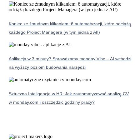
Koniec ze żmudnym klikaniem: 6 automatyzacji, które odciążą
każdego Project Managera (w tym jedna z AI!)
Aplikacja w 3 minuty? Sprawdzamy monday Vibe – AI wchodzi
na wyższy poziom budowania narzędzi
Sztuczna Inteligencja w HR: Jak zautomatyzować analizę CV
w monday.com i oszczędzić godziny pracy?