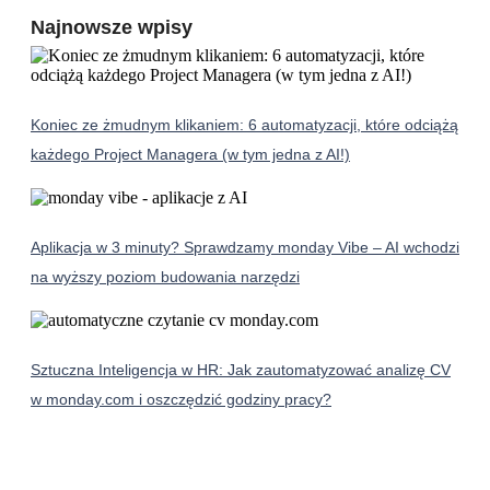
Najnowsze wpisy
Koniec ze żmudnym klikaniem: 6 automatyzacji, które odciążą
każdego Project Managera (w tym jedna z AI!)
Aplikacja w 3 minuty? Sprawdzamy monday Vibe – AI wchodzi
na wyższy poziom budowania narzędzi
Sztuczna Inteligencja w HR: Jak zautomatyzować analizę CV
w monday.com i oszczędzić godziny pracy?