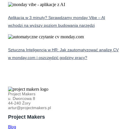
Aplikacja w 3 minuty? Sprawdzamy monday Vibe – AI
wchodzi na wyższy poziom budowania narzędzi
Sztuczna Inteligencja w HR: Jak zautomatyzować analizę CV
w monday.com i oszczędzić godziny pracy?
Project Makers
u. Dworcowa 8
44-240 Żory
artur@projectmakers.pl
Project Makers
Blog